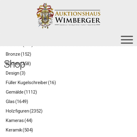
Zur
Zum
Navigation
Inhalt
springen
springen
Kategorien
Asiatika
(175)
HOME
Bronze
(152)
Shop
Bücher
(358)
UNT
AUKTIONEN
AUS
Design
(3)
UNT
BIETEN
Füller Kugelschreiber
(16)
AUS
UNT
VERGANGENE AUKTIONEN
Gemälde
(1112)
AUS
Glas
(1649)
ÜBER UNS
Holzfiguren
(2352)
KONTAKT
Kameras
(44)
NEWSLETTER
Keramik
(504)