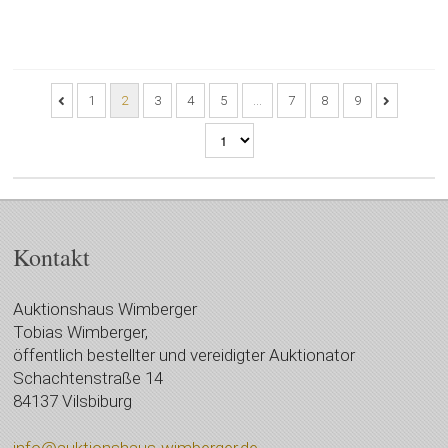
1
2
3
4
5
…
7
8
9
Kontakt
Auktionshaus Wimberger
Tobias Wimberger,
öffentlich bestellter und vereidigter Auktionator
Schachtenstraße 14
84137 Vilsbiburg
info@auktionshaus-wimberger.de