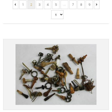
1
2
3
4
5
…
7
8
9