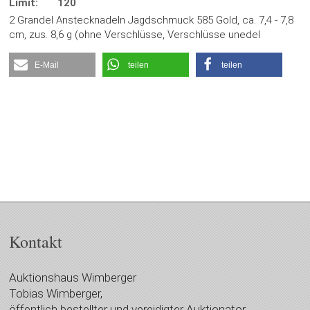
Limit:
120
2 Grandel Anstecknadeln Jagdschmuck 585 Gold, ca. 7,4 - 7,8
cm, zus. 8,6 g (ohne Verschlüsse, Verschlüsse unedel
E-Mail
teilen
teilen
Kontakt
Auktionshaus Wimberger
Tobias Wimberger,
öffentlich bestellter und vereidigter Auktionator