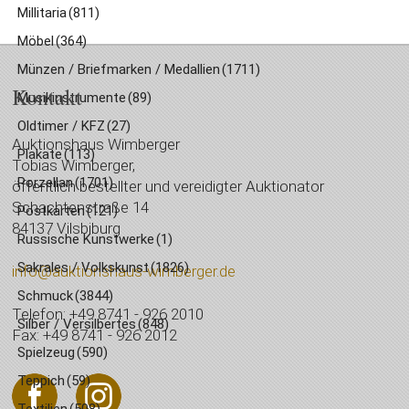
Millitaria
(811)
Möbel
(364)
Münzen / Briefmarken / Medallien
(1711)
Kontakt
Musikinstrumente
(89)
Oldtimer / KFZ
(27)
Auktionshaus Wimberger
Plakate
(113)
Tobias Wimberger,
Porzellan
(1701)
öffentlich bestellter und vereidigter Auktionator
Schachtenstraße 14
Postkarten
(121)
84137 Vilsbiburg
Russische Kunstwerke
(1)
Sakrales / Volkskunst
(1826)
info@auktionshaus-wimberger.de
Schmuck
(3844)
Telefon: +49 8741 - 926 2010
Silber / Versilbertes
(848)
Fax: +49 8741 - 926 2012
Spielzeug
(590)
Teppich
(59)