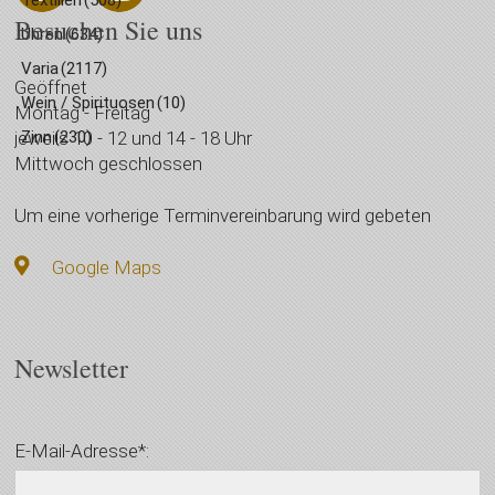
Textilien
(508)
Besuchen Sie uns
Uhren
(634)
Varia
(2117)
Geöffnet
Wein / Spirituosen
(10)
Montag - Freitag
Zinn
(230)
jeweils 10 - 12 und 14 - 18 Uhr
Mittwoch geschlossen
Um eine vorherige Terminvereinbarung wird gebeten
Google Maps
Newsletter
E-Mail-Adresse*: