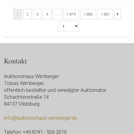
1
2
3
4
…
1.879
1.880
1.881
Kontakt
Auktionshaus Wimberger
Tobias Wimberger,
öffentlich bestellter und vereidigter Auktionator
Schachtenstraße 14
84137 Vilsbiburg
info@auktionshaus-wimberger.de
Telefon: +49 8741 - 926 2010