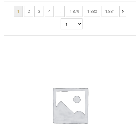
1
2
3
4
…
1.879
1.880
1.881