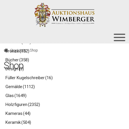
Zur
Zum
Navigation
Inhalt
springen
springen
Kategorien
Asiatika
(175)
HOME
Startseite
Shop
Bronze
(152)
Bücher
(358)
UNT
AUKTIONEN
Shop
AUS
Design
(3)
UNT
BIETEN
Füller Kugelschreiber
(16)
AUS
UNT
VERGANGENE AUKTIONEN
Gemälde
(1112)
AUS
Glas
(1649)
ÜBER UNS
Holzfiguren
(2352)
KONTAKT
Kameras
(44)
NEWSLETTER
Keramik
(504)