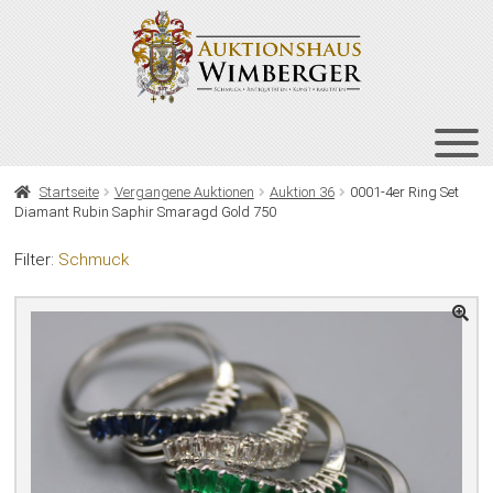
Zur
Zum
Navigation
Inhalt
springen
springen
HOME
Startseite
Vergangene Auktionen
Auktion 36
0001-4er Ring Set
Diamant Rubin Saphir Smaragd Gold 750
UNT
AUKTIONEN
AUS
Filter:
Schmuck
UNT
BIETEN
AUS
UNT
VERGANGENE AUKTIONEN
AUS
ÜBER UNS
KONTAKT
NEWSLETTER