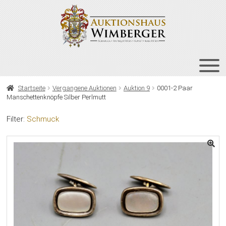
Zur
Zum
Navigation
Inhalt
springen
springen
HOME
Startseite
Vergangene Auktionen
Auktion 9
0001-2 Paar
Manschettenknöpfe Silber Perlmutt
UNT
AUKTIONEN
AUS
Filter:
Schmuck
UNT
BIETEN
AUS
UNT
VERGANGENE AUKTIONEN
AUS
ÜBER UNS
KONTAKT
NEWSLETTER