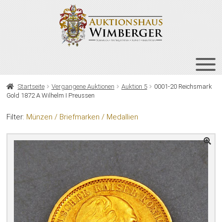
Zur
Zum
Navigation
Inhalt
springen
springen
HOME
Startseite
Vergangene Auktionen
Auktion 5
0001-20 Reichsmark
Gold 1872 A Wilhelm I Preussen
UNT
AUKTIONEN
AUS
Filter:
Münzen / Briefmarken / Medallien
UNT
BIETEN
AUS
UNT
VERGANGENE AUKTIONEN
AUS
ÜBER UNS
KONTAKT
NEWSLETTER