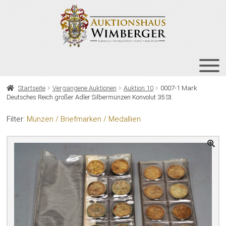
Zur
Zum
Navigation
Inhalt
springen
springen
HOME
Startseite
Vergangene Auktionen
Auktion 10
0007-1 Mark
Deutsches Reich großer Adler Silbermünzen Konvolut 35 St.
UNT
AUKTIONEN
AUS
Filter:
Münzen / Briefmarken / Medallien
UNT
BIETEN
AUS
UNT
VERGANGENE AUKTIONEN
AUS
ÜBER UNS
KONTAKT
NEWSLETTER