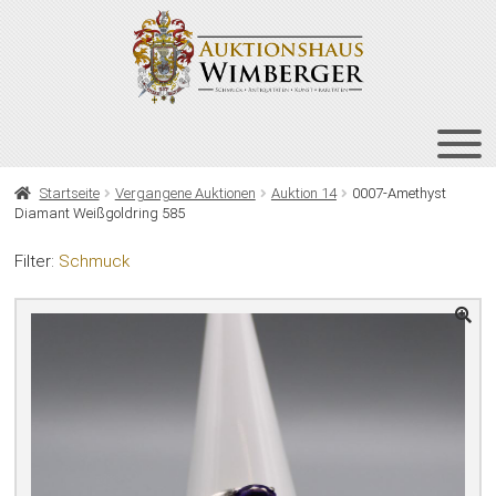
Zur
Zum
Navigation
Inhalt
springen
springen
HOME
Startseite
Vergangene Auktionen
Auktion 14
0007-Amethyst
Diamant Weißgoldring 585
UNT
AUKTIONEN
AUS
Filter:
Schmuck
UNT
BIETEN
AUS
UNT
VERGANGENE AUKTIONEN
AUS
ÜBER UNS
KONTAKT
NEWSLETTER