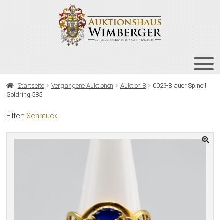
Zur
Zum
Navigation
Inhalt
springen
springen
HOME
Startseite
Vergangene Auktionen
Auktion 8
0023-Blauer Spinell
Goldring 585
UNT
AUKTIONEN
AUS
Filter:
Schmuck
UNT
BIETEN
AUS
UNT
VERGANGENE AUKTIONEN
AUS
ÜBER UNS
KONTAKT
NEWSLETTER