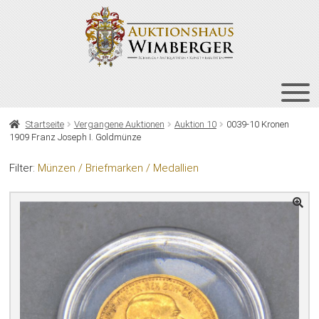
Zur
Zum
Navigation
Inhalt
springen
springen
HOME
Startseite
Vergangene Auktionen
Auktion 10
0039-10 Kronen
1909 Franz Joseph I. Goldmünze
UNT
AUKTIONEN
AUS
Filter:
Münzen / Briefmarken / Medallien
UNT
BIETEN
AUS
UNT
VERGANGENE AUKTIONEN
AUS
ÜBER UNS
KONTAKT
NEWSLETTER