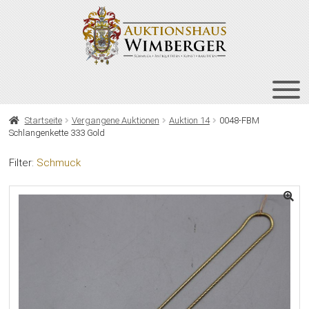
Zur
Zum
Navigation
Inhalt
springen
springen
HOME
Startseite
Vergangene Auktionen
Auktion 14
0048-FBM
Schlangenkette 333 Gold
UNT
AUKTIONEN
AUS
Filter:
Schmuck
UNT
BIETEN
AUS
UNT
VERGANGENE AUKTIONEN
AUS
ÜBER UNS
KONTAKT
NEWSLETTER