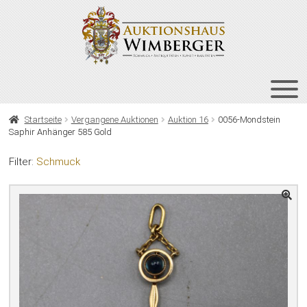
Zur
Zum
Navigation
Inhalt
springen
springen
HOME
Startseite
Vergangene Auktionen
Auktion 16
0056-Mondstein
Saphir Anhänger 585 Gold
UNT
AUKTIONEN
AUS
Filter:
Schmuck
UNT
BIETEN
AUS
UNT
VERGANGENE AUKTIONEN
AUS
ÜBER UNS
KONTAKT
NEWSLETTER