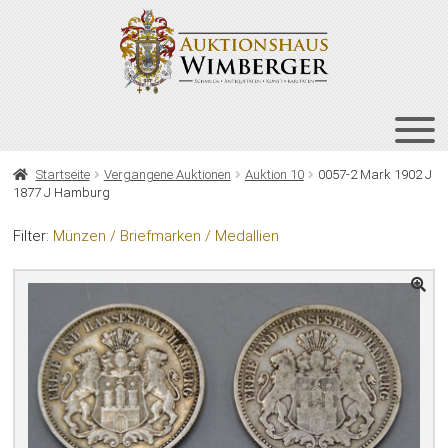
Zur
Zum
Navigation
Inhalt
springen
springen
HOME
Startseite
Vergangene Auktionen
Auktion 10
0057-2 Mark 1902 J
1877 J Hamburg
UNT
AUKTIONEN
AUS
Filter:
Münzen / Briefmarken / Medallien
UNT
BIETEN
AUS
UNT
VERGANGENE AUKTIONEN
AUS
ÜBER UNS
KONTAKT
NEWSLETTER