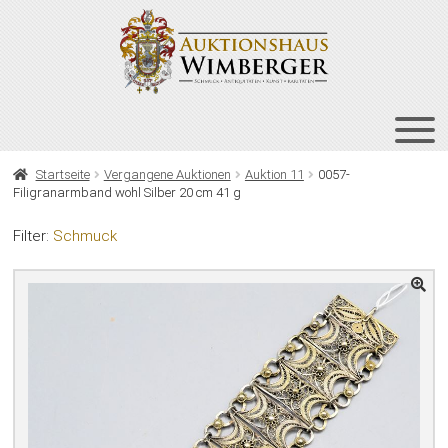
Zur
Zum
Navigation
Inhalt
springen
springen
HOME
Startseite
Vergangene Auktionen
Auktion 11
0057-
Filigranarmband wohl Silber 20 cm 41 g
UNT
AUKTIONEN
AUS
Filter:
Schmuck
UNT
BIETEN
AUS
UNT
VERGANGENE AUKTIONEN
AUS
ÜBER UNS
KONTAKT
NEWSLETTER