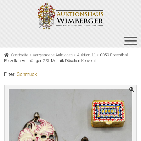
Zur
Zum
Navigation
Inhalt
springen
springen
HOME
Startseite
Vergangene Auktionen
Auktion 11
0059-Rosenthal
Porzellan Anhhänger 2 St. Mosaik Döschen Konvolut
UNT
AUKTIONEN
AUS
Filter:
Schmuck
UNT
BIETEN
AUS
UNT
VERGANGENE AUKTIONEN
AUS
ÜBER UNS
KONTAKT
NEWSLETTER