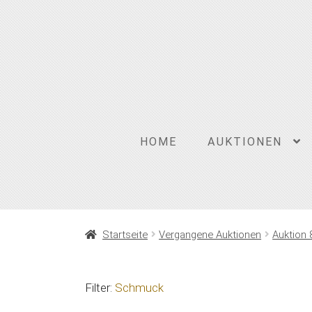
Zur
Zum
Navigation
Inhalt
springen
springen
HOME
AUKTIONEN
Startseite
Vergangene Auktionen
Auktion 
Filter:
Schmuck