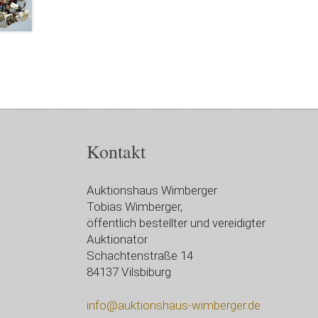
Kontakt
Auktionshaus Wimberger
Tobias Wimberger,
öffentlich bestellter und vereidigter
Auktionator
Schachtenstraße 14
84137 Vilsbiburg
info@auktionshaus-wimberger.de