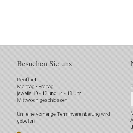
Besuchen Sie uns
Geöffnet
Montag - Freitag
E
jeweils 10 - 12 und 14 - 18 Uhr
Mittwoch geschlossen
M
Um eine vorherige Terminvereinbarung wird
A
gebeten
d