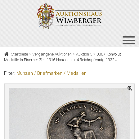
Zur
Zum
Navigation
Inhalt
springen
springen
HOME
Startseite
Vergangene Auktionen
Auktion 5
0067-Konvolut
Medaille In Eiserner Zeit 1916 Hosaeus u. 4 Reichspfennig 1932 J
UNT
AUKTIONEN
AUS
Filter:
Münzen / Briefmarken / Medallien
UNT
BIETEN
AUS
UNT
VERGANGENE AUKTIONEN
AUS
ÜBER UNS
KONTAKT
NEWSLETTER