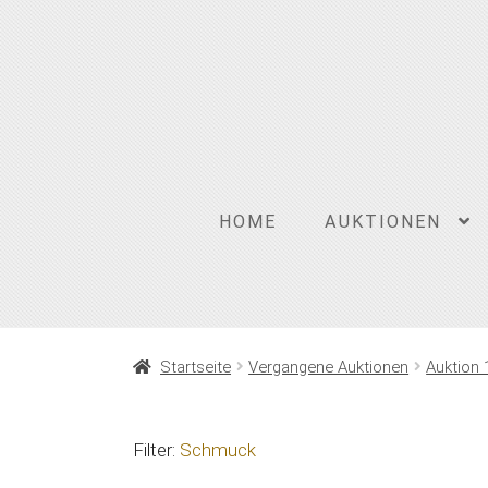
Zur
Zum
Navigation
Inhalt
springen
springen
HOME
AUKTIONEN
Startseite
Vergangene Auktionen
Auktion 
Filter:
Schmuck