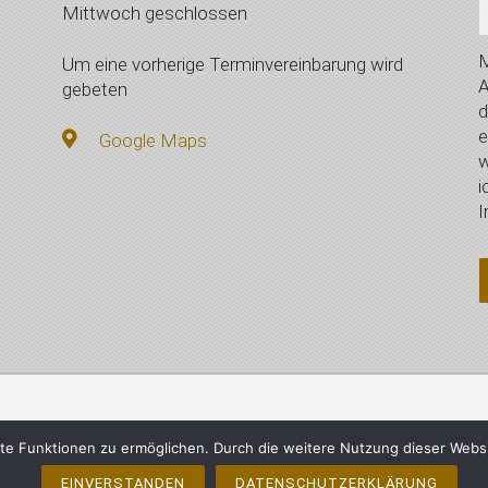
Mittwoch geschlossen
M
Um eine vorherige Terminvereinbarung wird
A
gebeten
d
e
Google Maps
w
i
I
mberger, Vilsbiburg - Alle Rechte vorbehalten
Impressum
e Funktionen zu ermöglichen. Durch die weitere Nutzung dieser Webs
EINVERSTANDEN
DATENSCHUTZERKLÄRUNG