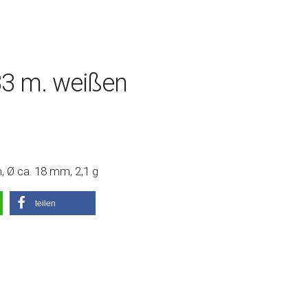
33 m. weißen
, Ø ca. 18 mm, 2,1 g
teilen