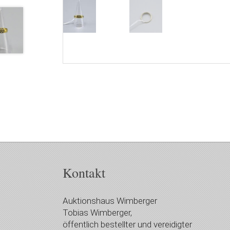
Kontakt
Auktionshaus Wimberger
Tobias Wimberger,
öffentlich bestellter und vereidigter