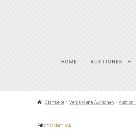
Zur
Zum
Navigation
Inhalt
springen
springen
HOME
AUKTIONEN
Startseite
Vergangene Auktionen
Auktion 
Filter:
Schmuck