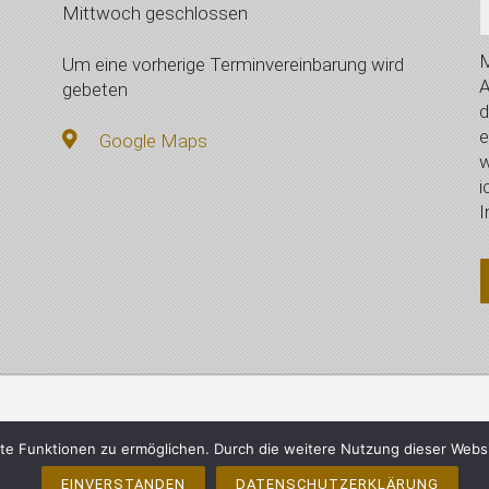
Mittwoch geschlossen
M
Um eine vorherige Terminvereinbarung wird
A
gebeten
d
e
Google Maps
w
i
I
mberger, Vilsbiburg - Alle Rechte vorbehalten
Impressum
e Funktionen zu ermöglichen. Durch die weitere Nutzung dieser Webs
EINVERSTANDEN
DATENSCHUTZERKLÄRUNG