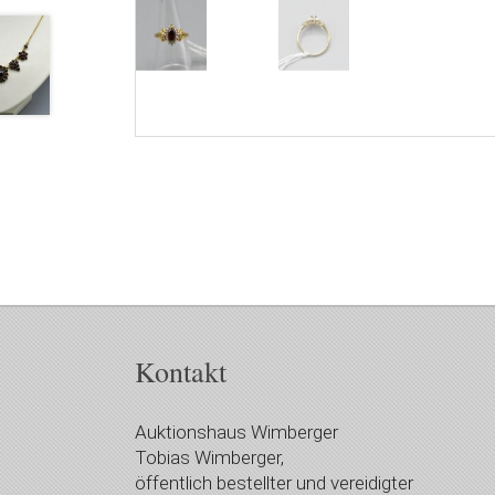
Kontakt
Auktionshaus Wimberger
Tobias Wimberger,
öffentlich bestellter und vereidigter