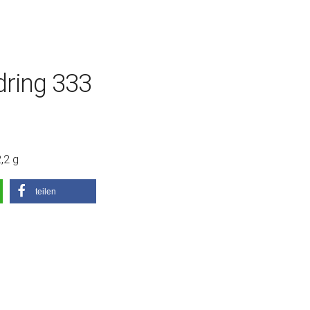
dring 333
,2 g
teilen