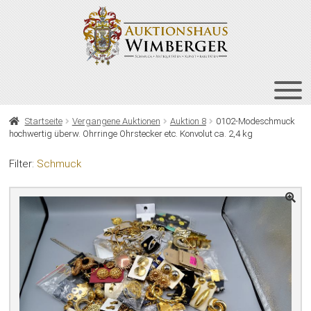
Zur
Zum
Navigation
Inhalt
springen
springen
HOME
Startseite
Vergangene Auktionen
Auktion 8
0102-Modeschmuck
hochwertig überw. Ohrringe Ohrstecker etc. Konvolut ca. 2,4 kg
UNT
AUKTIONEN
AUS
Filter:
Schmuck
UNT
BIETEN
AUS
UNT
VERGANGENE AUKTIONEN
AUS
ÜBER UNS
KONTAKT
NEWSLETTER