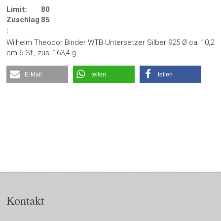
Limit:
80
Zuschlag
85
:
Wilhelm Theodor Binder WTB Untersetzer Silber 925 Ø ca. 10,2
cm 6 St., zus. 163,4 g
E-Mail
teilen
teilen
Kontakt