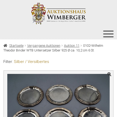
Zur
Zum
Navigation
Inhalt
springen
springen
HOME
Startseite
Vergangene Auktionen
Auktion 11
0102-Wilhelm
Theodor Binder WTB Untersetzer Silber 925 Ø ca. 10,2 cm 6 St.
UNT
AUKTIONEN
AUS
Filter:
Silber / Versilbertes
UNT
BIETEN
AUS
UNT
VERGANGENE AUKTIONEN
AUS
ÜBER UNS
KONTAKT
NEWSLETTER