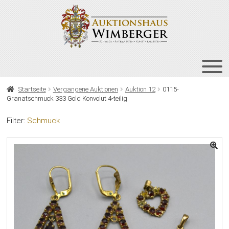
Zur
Zum
Navigation
Inhalt
springen
springen
HOME
Startseite
Vergangene Auktionen
Auktion 12
0115-
Granatschmuck 333 Gold Konvolut 4-teilig
UNT
AUKTIONEN
AUS
Filter:
Schmuck
UNT
BIETEN
AUS
UNT
VERGANGENE AUKTIONEN
AUS
ÜBER UNS
KONTAKT
NEWSLETTER