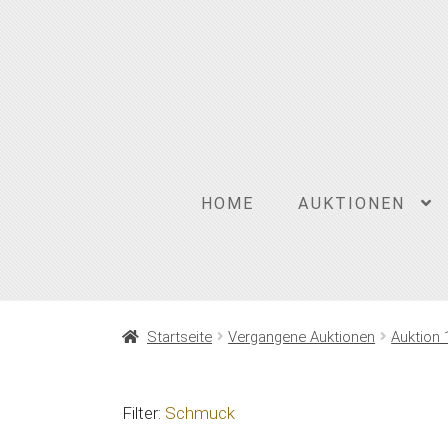
Zur
Zum
Navigation
Inhalt
springen
springen
HOME
AUKTIONEN
Startseite
Vergangene Auktionen
Auktion 
Filter:
Schmuck