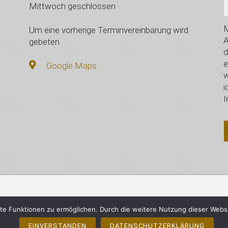
Mittwoch geschlossen
M
Um eine vorherige Terminvereinbarung wird
A
gebeten
d
e
Google Maps
w
i
I
mberger, Vilsbiburg - Alle Rechte vorbehalten
Impressum
e Funktionen zu ermöglichen. Durch die weitere Nutzung dieser Webs
EINVERSTANDEN
DATENSCHUTZERKLÄRUNG