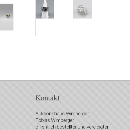
Kontakt
Auktionshaus Wimberger
Tobias Wimberger,
öffentlich bestellter und vereidigter