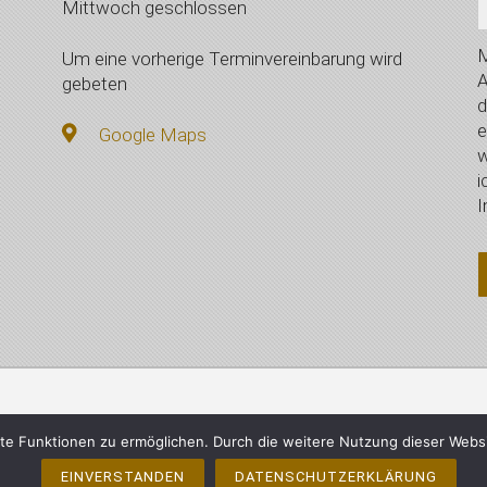
Mittwoch geschlossen
M
Um eine vorherige Terminvereinbarung wird
A
gebeten
d
e
Google Maps
w
i
I
mberger, Vilsbiburg - Alle Rechte vorbehalten
Impressum
e Funktionen zu ermöglichen. Durch die weitere Nutzung dieser Webs
EINVERSTANDEN
DATENSCHUTZERKLÄRUNG