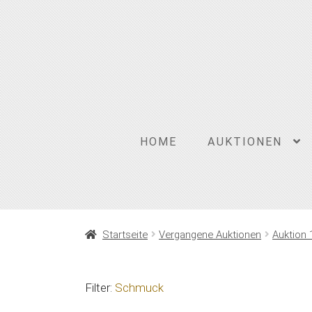
Zur
Zum
Navigation
Inhalt
springen
springen
HOME
AUKTIONEN
Startseite
Vergangene Auktionen
Auktion 
Filter:
Schmuck