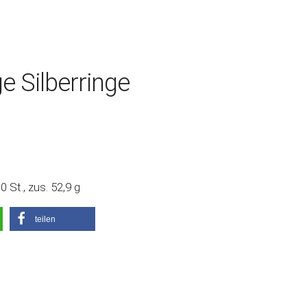
 Silberringe
 St., zus. 52,9 g
teilen