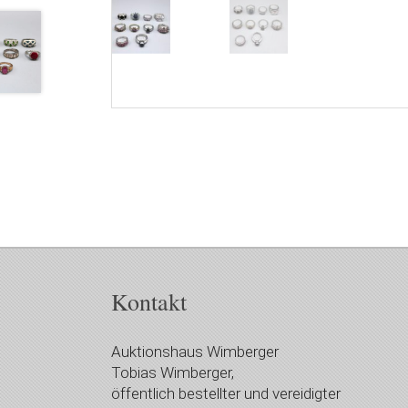
Kontakt
Auktionshaus Wimberger
Tobias Wimberger,
öffentlich bestellter und vereidigter