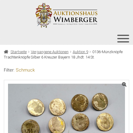
Zur
Zum
Navigation
Inhalt
springen
springen
HOME
Startseite
Vergangene Auktionen
Auktion 9
0136-Münzknöpfe
Trachtenknöpfe Silber 6 Kreuzer Bayern 18 Jhdt. 14 St.
UNT
AUKTIONEN
AUS
Filter:
Schmuck
UNT
BIETEN
AUS
UNT
VERGANGENE AUKTIONEN
AUS
ÜBER UNS
KONTAKT
NEWSLETTER