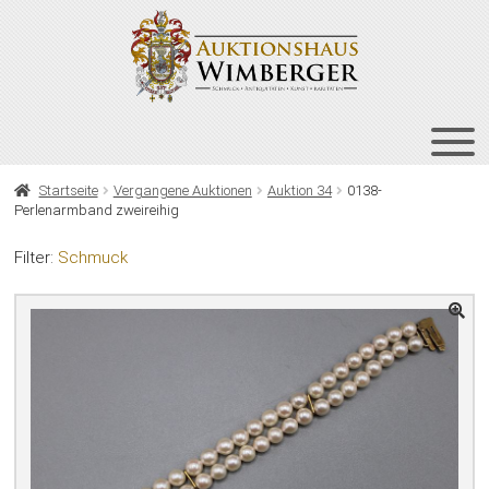
Zur
Zum
Navigation
Inhalt
springen
springen
HOME
Startseite
Vergangene Auktionen
Auktion 34
0138-
Perlenarmband zweireihig
UNT
AUKTIONEN
AUS
Filter:
Schmuck
UNT
BIETEN
AUS
UNT
VERGANGENE AUKTIONEN
AUS
ÜBER UNS
KONTAKT
NEWSLETTER