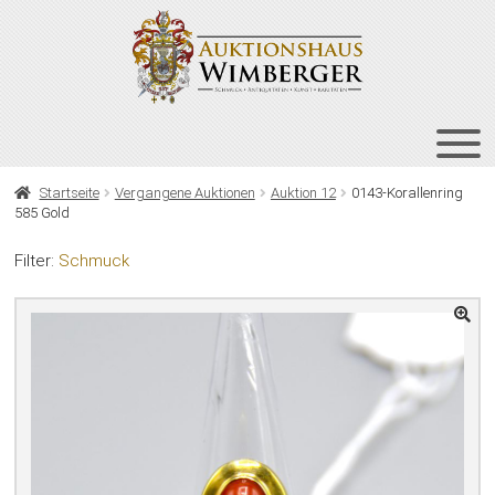
Zur
Zum
Navigation
Inhalt
springen
springen
HOME
Startseite
Vergangene Auktionen
Auktion 12
0143-Korallenring
585 Gold
UNT
AUKTIONEN
AUS
Filter:
Schmuck
UNT
BIETEN
AUS
UNT
VERGANGENE AUKTIONEN
AUS
ÜBER UNS
KONTAKT
NEWSLETTER