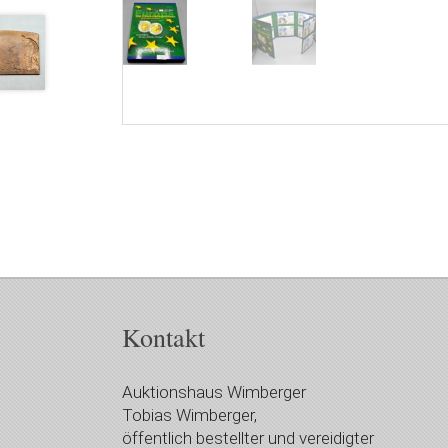
Kontakt
Auktionshaus Wimberger
Tobias Wimberger,
öffentlich bestellter und vereidigter