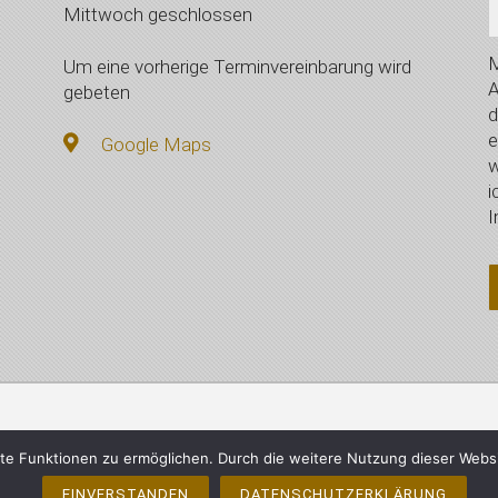
Mittwoch geschlossen
M
Um eine vorherige Terminvereinbarung wird
A
gebeten
d
e
Google Maps
w
i
I
mberger, Vilsbiburg - Alle Rechte vorbehalten
Impressum
e Funktionen zu ermöglichen. Durch die weitere Nutzung dieser Webs
EINVERSTANDEN
DATENSCHUTZERKLÄRUNG