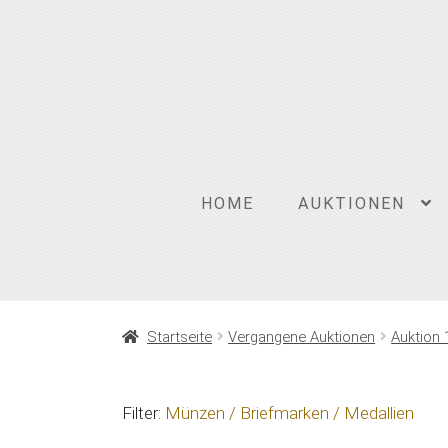
Zur
Zum
Navigation
Inhalt
springen
springen
HOME
AUKTIONEN
Startseite
Vergangene Auktionen
Auktion 
Filter:
Münzen / Briefmarken / Medallien