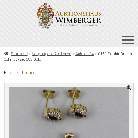
Zur
Zum
Navigation
Inhalt
springen
springen
HOME
Startseite
Vergangene Auktionen
Auktion 34
0161-Saphir Brillant
Schmuckset 585 Gold
UNT
AUKTIONEN
AUS
Filter:
Schmuck
UNT
BIETEN
AUS
UNT
VERGANGENE AUKTIONEN
AUS
ÜBER UNS
KONTAKT
NEWSLETTER