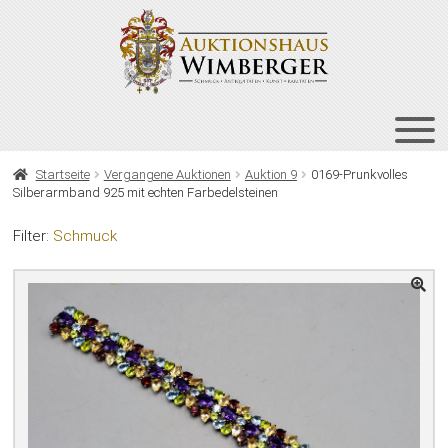
Zur
Zum
Navigation
Inhalt
springen
springen
HOME
Startseite
Vergangene Auktionen
Auktion 9
0169-Prunkvolles
Silberarmband 925 mit echten Farbedelsteinen
UNT
AUKTIONEN
AUS
Filter:
Schmuck
UNT
BIETEN
AUS
UNT
VERGANGENE AUKTIONEN
AUS
ÜBER UNS
KONTAKT
NEWSLETTER