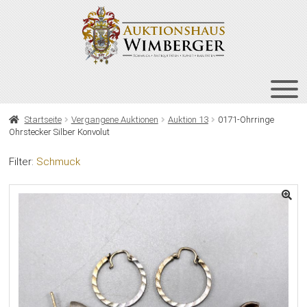
Zur
Zum
Navigation
Inhalt
springen
springen
HOME
Startseite
Vergangene Auktionen
Auktion 13
0171-Ohrringe
Ohrstecker Silber Konvolut
UNT
AUKTIONEN
AUS
Filter:
Schmuck
UNT
BIETEN
AUS
UNT
VERGANGENE AUKTIONEN
AUS
ÜBER UNS
KONTAKT
NEWSLETTER