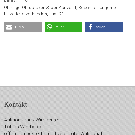
Limit:
8
Ohrringe Ohrstecker Silber Konvolut, Beschädigungen o.
Einzelteile vorhanden, zus. 9,1 g
E-Mail
teilen
teilen
Kontakt
Auktionshaus Wimberger
Tobias Wimberger,
öffentlich bestellter und vereidigter Auktionator