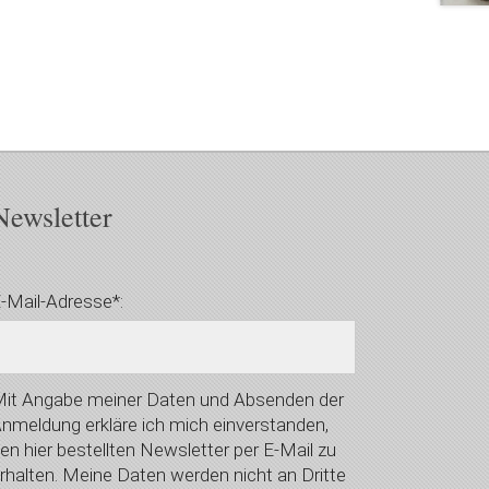
Newsletter
-Mail-Adresse*:
it Angabe meiner Daten und Absenden der
nmeldung erkläre ich mich einverstanden,
en hier bestellten Newsletter per E-Mail zu
rhalten. Meine Daten werden nicht an Dritte