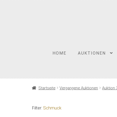
Zur
Zum
Navigation
Inhalt
springen
springen
HOME
AUKTIONEN
Startseite
Vergangene Auktionen
Auktion 
Filter:
Schmuck