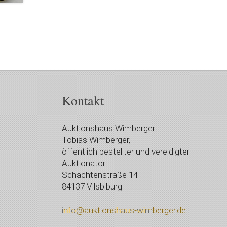
Kontakt
Auktionshaus Wimberger
Tobias Wimberger,
öffentlich bestellter und vereidigter
Auktionator
Schachtenstraße 14
84137 Vilsbiburg
info@auktionshaus-wimberger.de