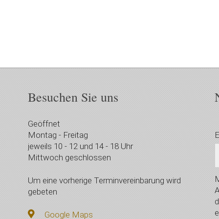
Besuchen Sie uns
Geöffnet
Montag - Freitag
E
jeweils 10 - 12 und 14 - 18 Uhr
Mittwoch geschlossen
M
Um eine vorherige Terminvereinbarung wird
A
gebeten
d
e
Google Maps