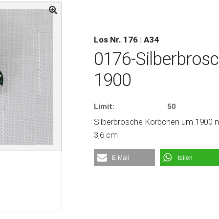
Los Nr. 176 | A34
0176-Silberbros
1900
Limit:
50
Silberbrosche Körbchen um 1900 mit 
3,6 cm
E-Mail
teilen