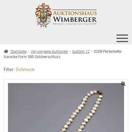
Zur
Zum
Navigation
Inhalt
springen
springen
HOME
Startseite
Vergangene Auktionen
Auktion 12
0208-Perlenkette
barocke Form 585 Goldverschluss
UNT
AUKTIONEN
AUS
Filter:
Schmuck
UNT
BIETEN
AUS
UNT
VERGANGENE AUKTIONEN
AUS
ÜBER UNS
KONTAKT
NEWSLETTER