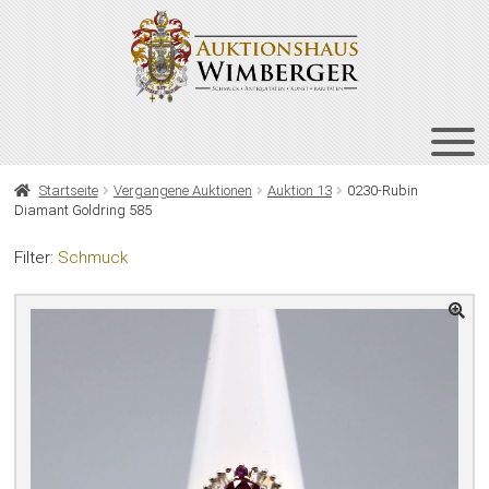
Zur
Zum
Navigation
Inhalt
springen
springen
HOME
Startseite
Vergangene Auktionen
Auktion 13
0230-Rubin
Diamant Goldring 585
UNT
AUKTIONEN
AUS
Filter:
Schmuck
UNT
BIETEN
AUS
UNT
VERGANGENE AUKTIONEN
AUS
ÜBER UNS
KONTAKT
NEWSLETTER