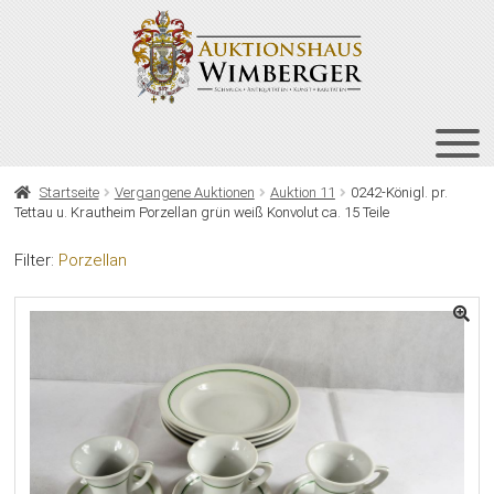
Zur
Zum
Navigation
Inhalt
springen
springen
HOME
Startseite
Vergangene Auktionen
Auktion 11
0242-Königl. pr.
Tettau u. Krautheim Porzellan grün weiß Konvolut ca. 15 Teile
UNT
AUKTIONEN
AUS
Filter:
Porzellan
UNT
BIETEN
AUS
UNT
VERGANGENE AUKTIONEN
AUS
ÜBER UNS
KONTAKT
NEWSLETTER