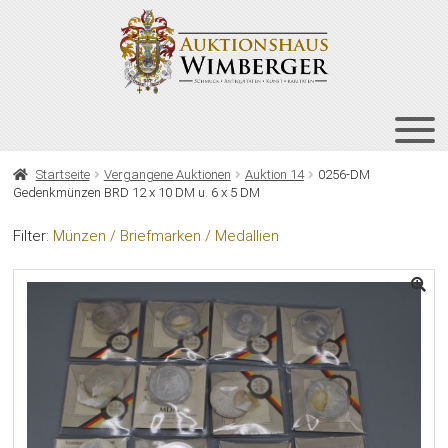
Zur
Zum
Navigation
Inhalt
springen
springen
HOME
Startseite
Vergangene Auktionen
Auktion 14
0256-DM
Gedenkmünzen BRD 12 x 10 DM u. 6 x 5 DM
UNT
AUKTIONEN
AUS
Filter:
Münzen / Briefmarken / Medallien
UNT
BIETEN
AUS
UNT
VERGANGENE AUKTIONEN
AUS
ÜBER UNS
KONTAKT
NEWSLETTER