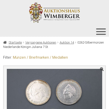
Zur
Zum
Navigation
Inhalt
springen
springen
HOME
Startseite
Vergangene Auktionen
Auktion 14
0262-Silbermünzen
Niederlande Königin Juliana 7 St.
UNT
AUKTIONEN
AUS
Filter:
Münzen / Briefmarken / Medallien
UNT
BIETEN
AUS
UNT
VERGANGENE AUKTIONEN
AUS
ÜBER UNS
KONTAKT
NEWSLETTER