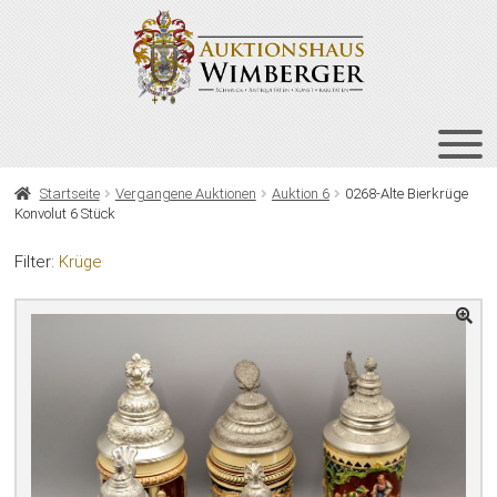
Zur
Zum
Navigation
Inhalt
springen
springen
HOME
Startseite
Vergangene Auktionen
Auktion 6
0268-Alte Bierkrüge
Konvolut 6 Stück
UNT
AUKTIONEN
AUS
Filter:
Krüge
UNT
BIETEN
AUS
UNT
VERGANGENE AUKTIONEN
AUS
ÜBER UNS
KONTAKT
NEWSLETTER