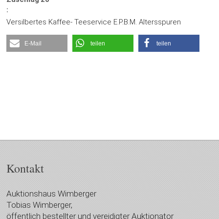
:
Versilbertes Kaffee- Teeservice E.P.B.M. Altersspuren
E-Mail
teilen
teilen
Kontakt
Auktionshaus Wimberger
Tobias Wimberger,
öffentlich bestellter und vereidigter Auktionator