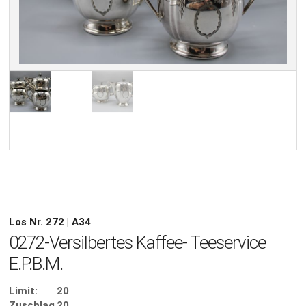
Los Nr. 272 | A34
0272-Versilbertes Kaffee- Teeservice
E.P.B.M.
Limit:
20
Zuschlag
20