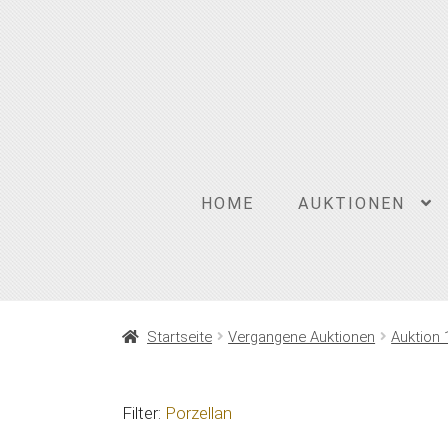
Zur
Zum
Navigation
Inhalt
springen
springen
HOME
AUKTIONEN
Startseite
Vergangene Auktionen
Auktion 
Filter:
Porzellan