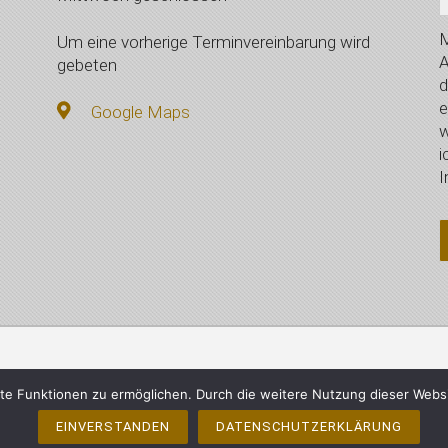
M
Um eine vorherige Terminvereinbarung wird
A
gebeten
d
e
Google Maps
w
i
I
mberger, Vilsbiburg - Alle Rechte vorbehalten
Impressum
e Funktionen zu ermöglichen. Durch die weitere Nutzung dieser Webs
EINVERSTANDEN
DATENSCHUTZERKLÄRUNG