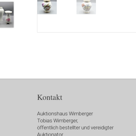
Kontakt
Auktionshaus Wimberger
Tobias Wimberger,
öffentlich bestellter und vereidigter
Auktionator