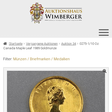
Zur
Zum
Navigation
Inhalt
springen
springen
HOME
Startseite
Vergangene Auktionen
Auktion 34
0275-1/10 Oz.
Canada Maple Leaf 1989 Goldmünze
UNT
AUKTIONEN
AUS
Filter:
Münzen / Briefmarken / Medallien
UNT
BIETEN
AUS
UNT
VERGANGENE AUKTIONEN
AUS
ÜBER UNS
KONTAKT
NEWSLETTER