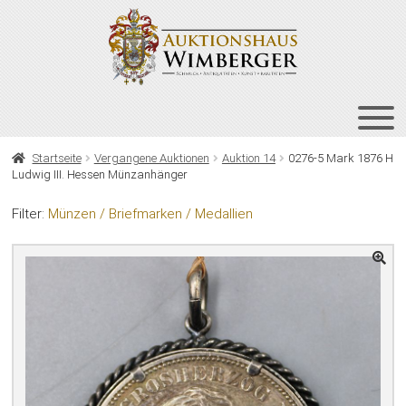
Zur
Zum
Navigation
Inhalt
springen
springen
HOME
Startseite
Vergangene Auktionen
Auktion 14
0276-5 Mark 1876 H
Ludwig III. Hessen Münzanhänger
UNT
AUKTIONEN
AUS
Filter:
Münzen / Briefmarken / Medallien
UNT
BIETEN
AUS
UNT
VERGANGENE AUKTIONEN
AUS
ÜBER UNS
KONTAKT
NEWSLETTER