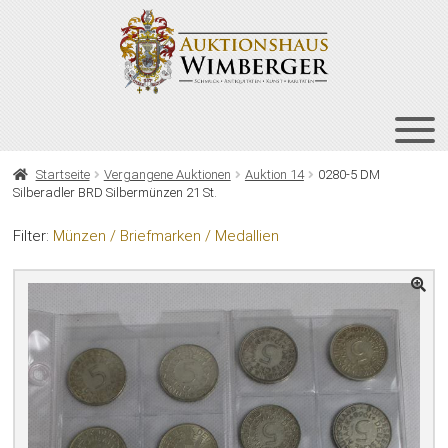
Zur
Zum
Navigation
Inhalt
springen
springen
HOME
Startseite
Vergangene Auktionen
Auktion 14
0280-5 DM
Silberadler BRD Silbermünzen 21 St.
UNT
AUKTIONEN
AUS
Filter:
Münzen / Briefmarken / Medallien
UNT
BIETEN
AUS
UNT
VERGANGENE AUKTIONEN
AUS
ÜBER UNS
KONTAKT
NEWSLETTER