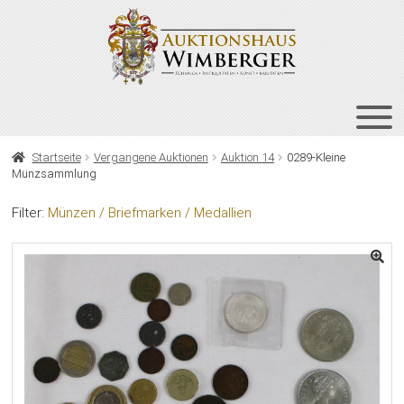
Zur
Zum
Navigation
Inhalt
springen
springen
HOME
Startseite
Vergangene Auktionen
Auktion 14
0289-Kleine
Münzsammlung
UNT
AUKTIONEN
AUS
Filter:
Münzen / Briefmarken / Medallien
UNT
BIETEN
AUS
UNT
VERGANGENE AUKTIONEN
AUS
ÜBER UNS
KONTAKT
NEWSLETTER