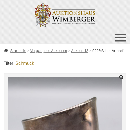
Zur
Zum
Navigation
Inhalt
springen
springen
HOME
Startseite
Vergangene Auktionen
Auktion 13
0293-Silber Armreif
UNT
AUKTIONEN
Filter:
Schmuck
AUS
UNT
BIETEN
AUS
UNT
VERGANGENE AUKTIONEN
AUS
ÜBER UNS
KONTAKT
NEWSLETTER