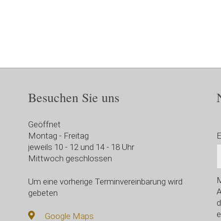
Besuchen Sie uns
Geöffnet
Montag - Freitag
E
jeweils 10 - 12 und 14 - 18 Uhr
Mittwoch geschlossen
M
Um eine vorherige Terminvereinbarung wird
A
gebeten
d
e
Google Maps