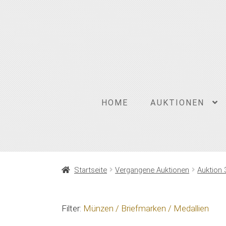
Zur
Zum
Navigation
Inhalt
springen
springen
HOME
AUKTIONEN
Startseite
Vergangene Auktionen
Auktion 
Filter:
Münzen / Briefmarken / Medallien