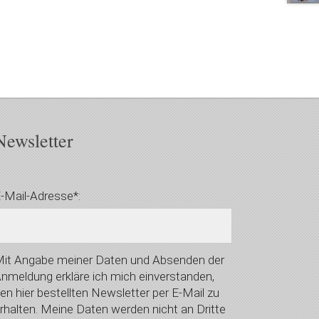
Newsletter
-Mail-Adresse*:
it Angabe meiner Daten und Absenden der
nmeldung erkläre ich mich einverstanden,
en hier bestellten Newsletter per E-Mail zu
rhalten. Meine Daten werden nicht an Dritte