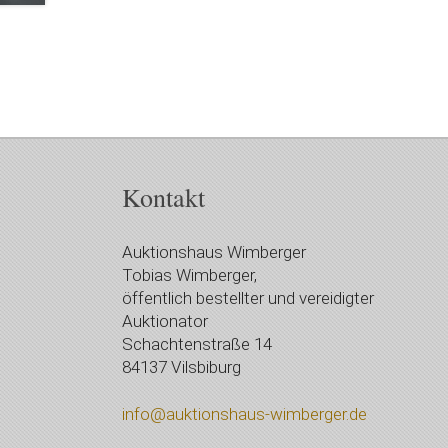
Kontakt
Auktionshaus Wimberger
Tobias Wimberger,
öffentlich bestellter und vereidigter
Auktionator
Schachtenstraße 14
84137 Vilsbiburg
info@auktionshaus-wimberger.de