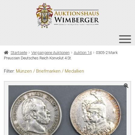
Zur
Zum
Navigation
Inhalt
springen
springen
HOME
Startseite
Vergangene Auktionen
Auktion 14
0305-2 Mark
Preussen Deutsches Reich Konvolut 4 St.
UNT
AUKTIONEN
AUS
Filter:
Münzen / Briefmarken / Medallien
UNT
BIETEN
AUS
UNT
VERGANGENE AUKTIONEN
AUS
ÜBER UNS
KONTAKT
NEWSLETTER