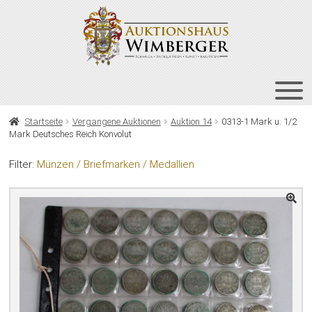
Zur
Zum
Navigation
Inhalt
springen
springen
HOME
Startseite
Vergangene Auktionen
Auktion 14
0313-1 Mark u. 1/2
Mark Deutsches Reich Konvolut
UNT
AUKTIONEN
AUS
Filter:
Münzen / Briefmarken / Medallien
UNT
BIETEN
AUS
UNT
VERGANGENE AUKTIONEN
AUS
ÜBER UNS
KONTAKT
NEWSLETTER