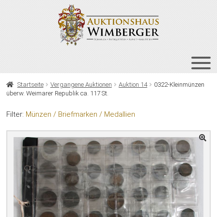
Zur
Zum
Navigation
Inhalt
springen
springen
HOME
Startseite
Vergangene Auktionen
Auktion 14
0322-Kleinmünzen
überw. Weimarer Republik ca. 117 St.
UNT
AUKTIONEN
AUS
Filter:
Münzen / Briefmarken / Medallien
UNT
BIETEN
AUS
UNT
VERGANGENE AUKTIONEN
AUS
ÜBER UNS
KONTAKT
NEWSLETTER